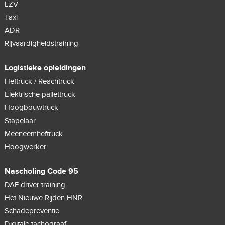
LZV
Taxi
ADR
Rijvaardigheidstraining
Logistieke opleidingen
Heftruck / Reachtruck
Elektrische pallettruck
Hoogbouwtruck
Stapelaar
Meeneemheftruck
Hoogwerker
Nascholing Code 95
DAF driver training
Het Nieuwe Rijden HNR
Schadepreventie
Digitale tachograaf