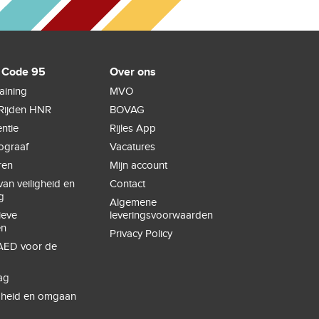
 Code 95
Over ons
raining
MVO
Rijden HNR
BOVAG
ntie
Rijles App
hograaf
Vacatures
ren
Mijn account
an veiligheid en
Contact
g
Algemene
ieve
leveringsvoorwaarden
en
Privacy Policy
ED voor de
ag
igheid en omgaan
e