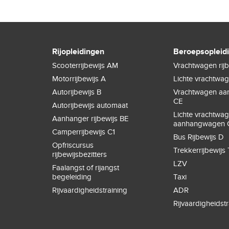
Rijopleidingen
Beroepsopleid
Scooterrijbewijs AM
Vrachtwagen rijb
Motorrijbewijs A
Lichte vrachtwa
Autorijbewijs B
Vrachtwagen a
CE
Autorijbewijs automaat
Lichte vrachtwa
Aanhanger rijbewijs BE
aanhangwagen 
Camperrijbewijs C1
Bus Rijbewijs D
Opfriscursus
Trekkerrijbewijs 
rijbewijsbezitters
LZV
Faalangst of rijangst
begeleiding
Taxi
Rijvaardigheidstraining
ADR
Rijvaardigheidstr