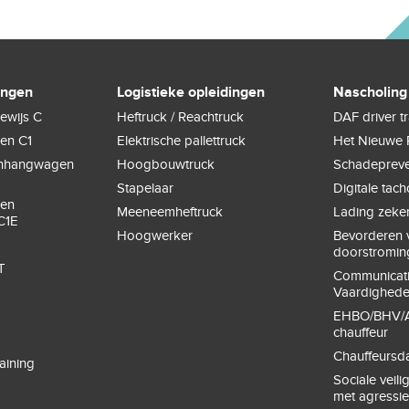
ingen
Logistieke opleidingen
Nascholing
ewijs C
Heftruck / Reachtruck
DAF driver t
gen C1
Elektrische pallettruck
Het Nieuwe 
anhangwagen
Hoogbouwtruck
Schadepreve
Stapelaar
Digitale tac
gen
Meeneemheftruck
Lading zeke
C1E
Hoogwerker
Bevorderen v
doorstromin
T
Communicat
Vaardighed
EHBO/BHV/A
chauffeur
Chauffeursd
aining
Sociale veil
met agressi