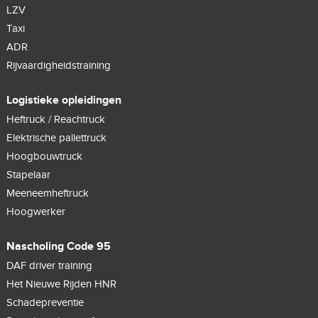
LZV
Taxi
ADR
Rijvaardigheidstraining
Logistieke opleidingen
Heftruck / Reachtruck
Elektrische pallettruck
Hoogbouwtruck
Stapelaar
Meeneemheftruck
Hoogwerker
Nascholing Code 95
DAF driver training
Het Nieuwe Rijden HNR
Schadepreventie