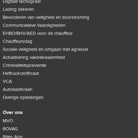
Digitale tachograaf
Lading zekeren
Bevorderen van veiligheid en doorstroming
Communicatieve Vaardigheden
EHBO/BHV/AED voor de chauffeur
Chauffeursdag
Sociale veiligheid en omgaan met agressie
Actualisering vakbekwaamheid
Criminaliteitspreventie
Heftruckcertificaat
VCA
Autolaadkraan
Overige opleidingen
Over ons
MVO
BOVAG
Rijles App