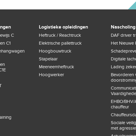
ingen
Logistieke opleidingen
Nascholing
ewijs C
Heftruck / Reachtruck
DAF driver t
gen C1
Elektrische pallettruck
Het Nieuwe 
anhangwagen
Hoogbouwtruck
Schadepreve
Stapelaar
Digitale tac
gen
Meeneemheftruck
Lading zeke
C1E
Hoogwerker
Bevorderen v
doorstromin
T
Communicat
Vaardighed
EHBO/BHV/A
chauffeur
Chauffeursd
aining
Sociale veil
met agressi