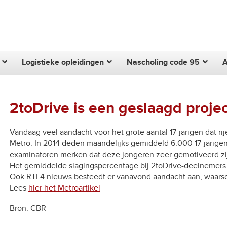
Zoek
Logistieke opleidingen
Nascholing code 95
2toDrive is een geslaagd projec
Vandaag veel aandacht voor het grote aantal 17-jarigen dat r
Metro. In 2014 deden maandelijks gemiddeld 6.000 17-jarig
examinatoren merken dat deze jongeren zeer gemotiveerd z
Het gemiddelde slagingspercentage bij 2toDrive-deelnemers 
Ook RTL4 nieuws besteedt er vanavond aandacht aan, waarschi
Lees
hier het Metroartikel
Bron: CBR