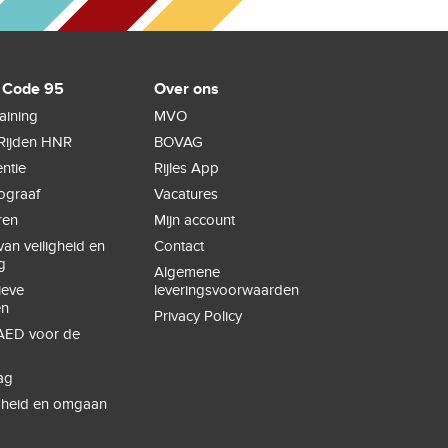
 Code 95
Over ons
raining
MVO
Rijden HNR
BOVAG
ntie
Rijles App
hograaf
Vacatures
ren
Mijn account
an veiligheid en
Contact
g
Algemene
ieve
leveringsvoorwaarden
en
Privacy Policy
ED voor de
ag
igheid en omgaan
e