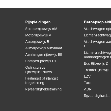
Rijopleidingen
Beroepsopleid
Scooterrijbewijs AM
Vrachtwagen rijb
Motorrijbewijs A
Lichte vrachtwa
Autorijbewijs B
Vrachtwagen a
CE
Autorijbewijs automaat
Lichte vrachtwa
Aanhanger rijbewijs BE
aanhangwagen 
Camperrijbewijs C1
Bus Rijbewijs D
Opfriscursus
Trekkerrijbewijs 
rijbewijsbezitters
LZV
Faalangst of rijangst
begeleiding
Taxi
Rijvaardigheidstraining
ADR
Rijvaardigheidstr