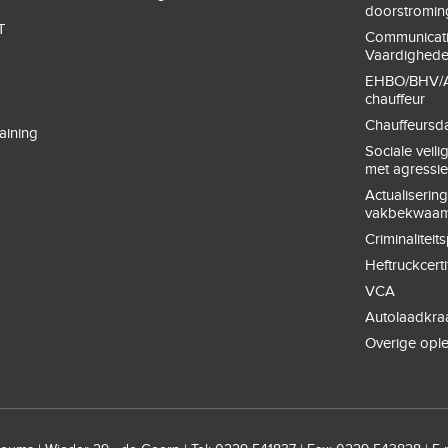
doorstromin
T
Communicat
Vaardighed
EHBO/BHV/A
chauffeur
Chauffeursd
aining
Sociale veil
met agressi
Actualiserin
vakbekwaam
Criminaliteit
Heftruckcerti
VCA
Autolaadkra
Overige opl