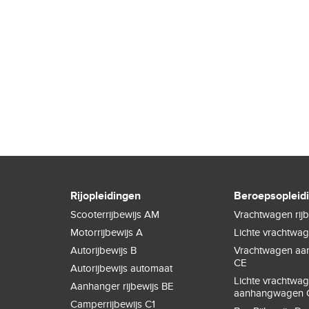
Rijopleidingen
Beroepsopleid
Scooterrijbewijs AM
Vrachtwagen rijb
Motorrijbewijs A
Lichte vrachtwa
Autorijbewijs B
Vrachtwagen a
CE
Autorijbewijs automaat
Lichte vrachtwa
Aanhanger rijbewijs BE
aanhangwagen 
Camperrijbewijs C1