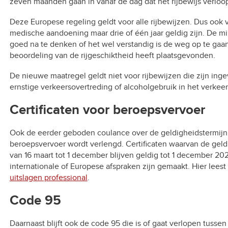
zeven maanden gaan in vanaf de dag dat het rijbewijs verloop
Deze Europese regeling geldt voor alle rijbewijzen. Dus ook
medische aandoening maar drie of één jaar geldig zijn. De mi
goed na te denken of het wel verstandig is de weg op te ga
beoordeling van de rijgeschiktheid heeft plaatsgevonden.
De nieuwe maatregel geldt niet voor rijbewijzen die zijn in
ernstige verkeersovertreding of alcoholgebruik in het verkeer
Certificaten voor beroepsvervoer
Ook de eerder geboden coulance over de geldigheidstermijn 
beroepsvervoer wordt verlengd. Certificaten waarvan de geldi
van 16 maart tot 1 december blijven geldig tot 1 december 202
internationale of Europese afspraken zijn gemaakt. Hier lees
uitslagen professional
.
Code 95
Daarnaast blijft ook de code 95 die is of gaat verlopen tuss