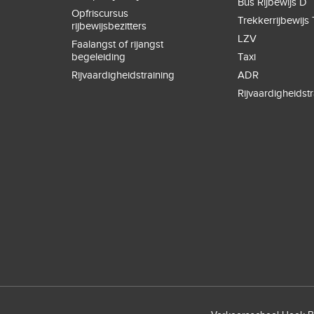
Bus Rijbewijs D
Opfriscursus
Trekkerrijbewijs 
rijbewijsbezitters
LZV
Faalangst of rijangst
begeleiding
Taxi
Rijvaardigheidstraining
ADR
Rijvaardigheidstr