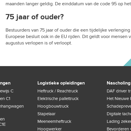
maanden langer geldig. De einddatum van de code 95 op het r
75 jaar of ouder?
Bestuurders van 75 jaar of ouder die een tijdelijke verlengin
Europese besluit ook in de EU rijden. Dit geldt voor mensen v
augustus verlopen is of verloopt.
ingen
Logistieke opleidingen
Nascholing
ewijs C
Heftruck / Reachtruck
DAF driver t
gen C1
Elektrische pallettruck
Het Nieuwe 
anhangwagen
Hoogbouwtruck
Schadepreve
Stapelaar
Digitale tac
gen
Meeneemheftruck
Lading zeke
C1E
Hoogwerker
Bevorderen v