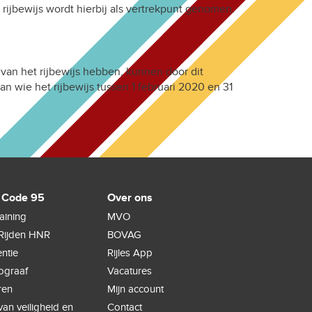
ijbewijs wordt hierbij als vertrekpunt genomen.
g van het rijbewijs hebben, kunnen door dit
an wie het rijbewijs tussen 1 februari 2020 en 31
 Code 95
Over ons
raining
MVO
Rijden HNR
BOVAG
ntie
Rijles App
hograaf
Vacatures
ren
Mijn account
an veiligheid en
Contact