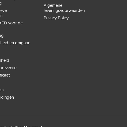
g
Algemene
ieve
leveringsvoorwaarden
en
Privacy Policy
ED voor de
ag
igheid en omgaan
e
g
heid
spreventie
ficaat
an
eidingen