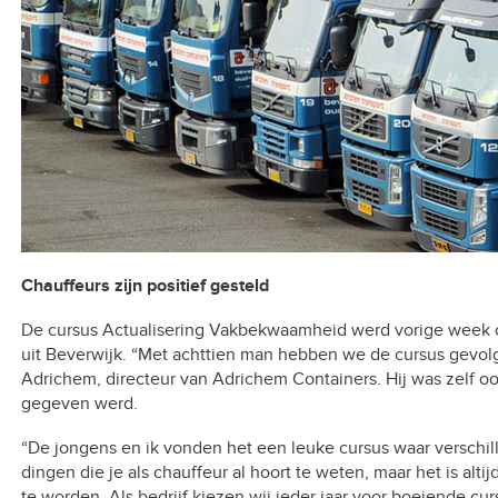
C
h
auffeurs zijn positief ge
steld
De cursus Actualisering Vakbekwaamheid werd vorige week o.
uit Beverwijk. “Met achttien man hebben we de cursus gevolgd
Adrichem, directeur van Adrichem Containers. Hij was zelf o
gegeven werd.
“De jongens en ik vonden het een leuke cursus waar verschi
dingen die je als chauffeur al hoort te weten, maar het is al
te worden. Als bedrijf kiezen wij ieder jaar voor boeiende c