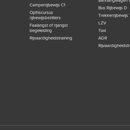
aanhangwagen 
Camperrijbewijs C1
Bus Rijbewijs D
Opfriscursus
Trekkerrijbewijs 
rijbewijsbezitters
LZV
Faalangst of rijangst
begeleiding
Taxi
Rijvaardigheidstraining
ADR
Rijvaardigheidstr