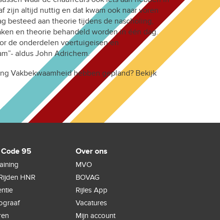
af zijn altijd nuttig en dat kwam ook naar voren
g besteed aan theorie tijdens de nascholing,
zaken en theorie behandeld worden in één dag.
or de onderdelen voertuigeisen en
aam”- aldus John Adrichem.
sering Vakbekwaamheid hebben gepland? Bekijk
 Code 95
Over ons
raining
MVO
Rijden HNR
BOVAG
ntie
Rijles App
hograaf
Vacatures
ren
Mijn account