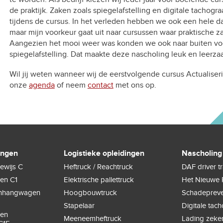
de praktijk. Zaken zoals spiegelafstelling en digitale tachogra
tijdens de cursus. In het verleden hebben we ook een hele da
maar mijn voorkeur gaat uit naar cursussen waar praktische 
Aangezien het mooi weer was konden we ook naar buiten vo
spiegelafstelling. Dat maakte deze nascholing leuk en leerz
Wil jij weten wanneer wij de eerstvolgende cursus Actuali
onze
agenda
of neem
contact
met ons op.
ingen
Logistieke opleidingen
Nascholing
ewijs C
Heftruck / Reachtruck
DAF driver t
gen C1
Elektrische pallettruck
Het Nieuwe 
anhangwagen
Hoogbouwtruck
Schadepreve
Stapelaar
Digitale tac
gen
Meeneemheftruck
Lading zeke