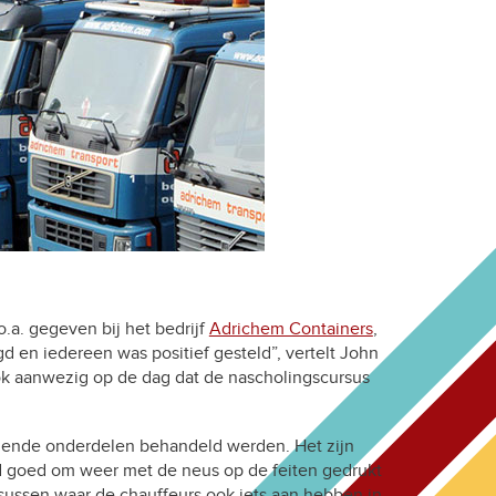
a. gegeven bij het bedrijf
Adrichem Containers
,
 en iedereen was positief gesteld”, vertelt John
ok aanwezig op de dag dat de nascholingscursus
llende onderdelen behandeld werden. Het zijn
tijd goed om weer met de neus op de feiten gedrukt
ursussen waar de chauffeurs ook iets aan hebben in