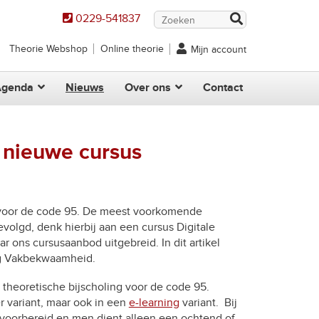
0229-541837
Theorie Webshop
Online theorie
Mijn account
Agenda
Nieuws
Over ons
Contact
e nieuwe cursus
d
n voor de code 95. De meest voorkomende
volgd, denk hierbij aan een cursus Digitale
r ons cursusaanbod uitgebreid. In dit artikel
ng Vakbekwaamheid.
theoretische bijscholing voor de code 95.
 variant, maar ook in een
e-learning
variant. Bij
s voorbereid en men dient alleen een ochtend of