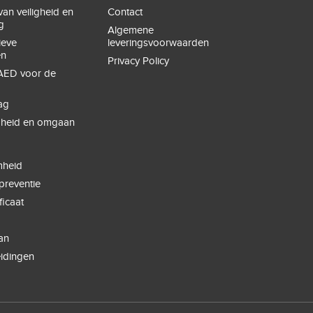
an veiligheid en
Contact
g
Algemene
ieve
leveringsvoorwaarden
en
Privacy Policy
ED voor de
ag
igheid en omgaan
e
g
heid
spreventie
ficaat
an
eidingen