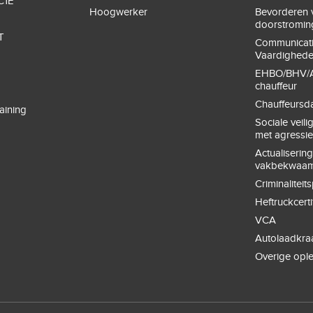
C1E
Hoogwerker
Bevorderen v
doorstromin
T
Communicat
Vaardighed
EHBO/BHV/A
chauffeur
Chauffeursd
aining
Sociale veil
met agressi
Actualiserin
vakbekwaam
Criminaliteit
Heftruckcerti
VCA
Autolaadkra
Overige opl