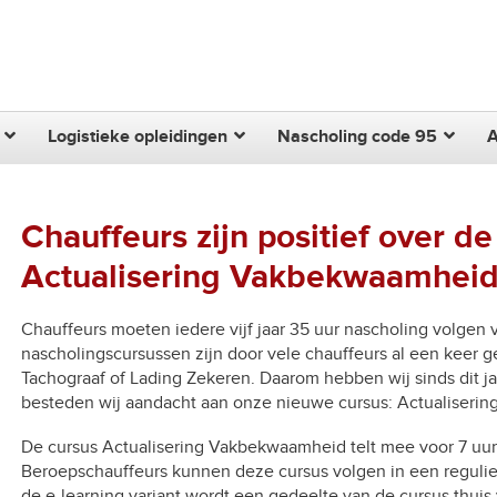
Zoek
Logistieke opleidingen
Nascholing code 95
Chauffeurs zijn positief over d
Actualisering Vakbekwaamhei
Chauffeurs moeten iedere vijf jaar 35 uur nascholing volge
nascholingscursussen zijn door vele chauffeurs al een keer ge
Tachograaf of Lading Zekeren. Daarom hebben wij sinds dit jaa
besteden wij aandacht aan onze nieuwe cursus: Actualiseri
De cursus Actualisering Vakbekwaamheid telt mee voor 7 uur 
Beroepschauffeurs kunnen deze cursus volgen in een regulier
de e-learning variant wordt een gedeelte van de cursus thui