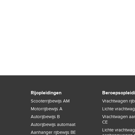
Rijopleidingen
Beroepsopleid
Scooterrijbewijs AM
Vrachtwagen rijb
Motorrijbewijs A
Lichte vrachtwa
Autorijbewijs B
Vrachtwagen a
CE
Autorijbewijs automaat
Lichte vrachtwa
Aanhanger rijbewijs BE