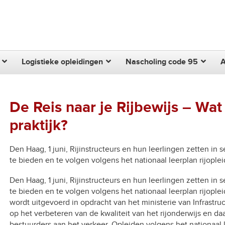
Zoek
Logistieke opleidingen
Nascholing code 95
De Reis naar je Rijbewijs – Wat
praktijk?
Den Haag, 1 juni, Rijinstructeurs en hun leerlingen zetten in
te bieden en te volgen volgens het nationaal leerplan rijoplei
Den Haag, 1 juni, Rijinstructeurs en hun leerlingen zetten in
te bieden en te volgen volgens het nationaal leerplan rijople
wordt uitgevoerd in opdracht van het ministerie van Infrastru
op het verbeteren van de kwaliteit van het rijonderwijs en 
bestuurders aan het verkeer. Opleiden volgens het nationaal 