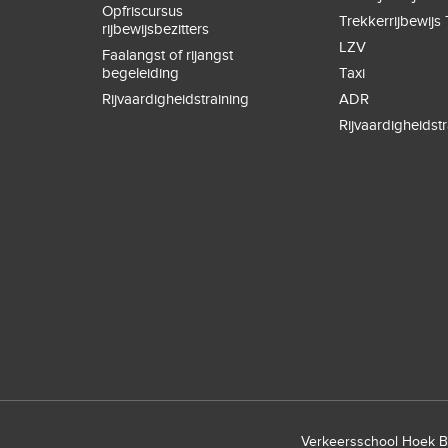
Opfriscursus
Trekkerrijbewijs 
rijbewijsbezitters
LZV
Faalangst of rijangst
begeleiding
Taxi
Rijvaardigheidstraining
ADR
Rijvaardigheidstr
Verkeersschool Hoek Bo