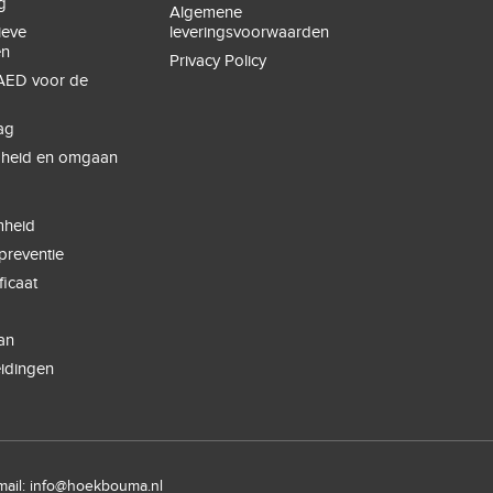
g
Algemene
ieve
leveringsvoorwaarden
en
Privacy Policy
ED voor de
ag
igheid en omgaan
e
g
heid
spreventie
ficaat
an
eidingen
mail:
info@hoekbouma.nl