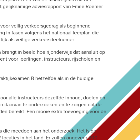
et gelijknamige adviesrapport van Emile Roemer
 voor veilig verkeersgedrag als beginnend
ng in fasen volgens het nationaal leerplan die
tijk als veilige verkeersdeelnemer.
 brengt in beeld hoe rijonderwijs dat aansluit op
kent voor leerlingen, instructeurs, rijscholen en
aktijkexamen B hetzelfde als in de huidige
voor alle instructeurs dezelfde inhoud, doelen en
n daarvan te onderzoeken en te zorgen dat de
den bereikt. Een mooie extra toevoeging voor de
rs die meedoen aan het onderzoek. Het is de
locaties in het land. Er zullen ongeveer 200