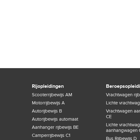
Rijopleidingen
Beroepsopleid
Scooterrijbewijs AM
Vrachtwagen rijb
Motorrijbewijs A
Lichte vrachtwa
Autorijbewijs B
Vrachtwagen a
CE
Autorijbewijs automaat
Lichte vrachtwa
Aanhanger rijbewijs BE
aanhangwagen 
Camperrijbewijs C1
Bus Rijbewijs D