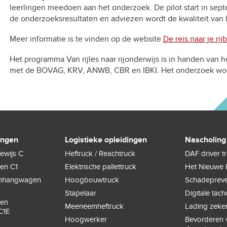
leerlingen meedoen aan het onderzoek. De pilot start in sep
de onderzoeksresultaten en adviezen wordt de kwaliteit van h
Meer informatie is te vinden op de website
De reis naar je rij
Het programma Van rijles naar rijonderwijs is in handen van
met de BOVAG, KRV, ANWB, CBR en IBKI. Het onderzoek wor
ingen
Logistieke opleidingen
Nascholing
ewijs C
Heftruck / Reachtruck
DAF driver t
gen C1
Elektrische pallettruck
Het Nieuwe 
anhangwagen
Hoogbouwtruck
Schadepreve
Stapelaar
Digitale tac
gen
Meeneemheftruck
Lading zeke
C1E
Hoogwerker
Bevorderen v