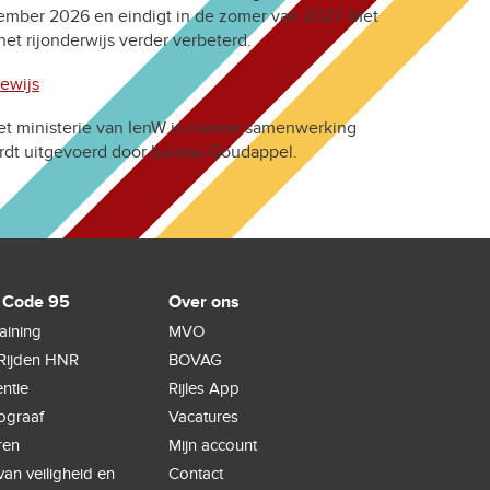
tember 2026 en eindigt in de zomer van 2027. Met
et rijonderwijs verder verbeterd.
bewijs
 het ministerie van IenW in nauwe samenwerking
dt uitgevoerd door bureau Goudappel.
 Code 95
Over ons
raining
MVO
Rijden HNR
BOVAG
ntie
Rijles App
hograaf
Vacatures
ren
Mijn account
an veiligheid en
Contact