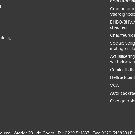
doorstromin
T
Communicat
Vaardighed
EHBO/BHV/A
chauffeur
Chauffeursd
aining
Sociale veil
met agressi
Actualiserin
vakbekwaam
Criminaliteit
Heftruckcerti
VCA
Autolaadkra
Overige opl
uma | Wieder 29 - de Goorn | Tel: 0229-541837 | Fax: 0229-543828 | E-