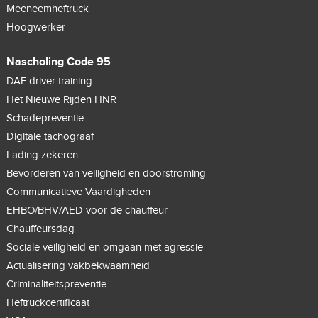
Meeneemheftruck
Hoogwerker
Nascholing Code 95
DAF driver training
Het Nieuwe Rijden HNR
Schadepreventie
Digitale tachograaf
Lading zekeren
Bevorderen van veiligheid en doorstroming
Communicatieve Vaardigheden
EHBO/BHV/AED voor de chauffeur
Chauffeursdag
Sociale veiligheid en omgaan met agressie
Actualisering vakbekwaamheid
Criminaliteitspreventie
Heftruckcertificaat