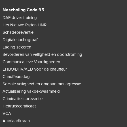
Nascholing Code 95
DAF driver training
Het Nieuwe Rijden HNR
Schadepreventie
Digitale tachograaf
Lading zekeren
Bevorderen van veiligheid en doorstroming
Communicatieve Vaardigheden
EHBO/BHV/AED voor de chauffeur
Chauffeursdag
Sociale veiligheid en omgaan met agressie
Actualisering vakbekwaamheid
Criminaliteitspreventie
Heftruckcertificaat
VCA
Autolaadkraan