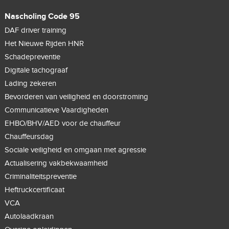
Nascholing Code 95
DAF driver training
Het Nieuwe Rijden HNR
Schadepreventie
Digitale tachograaf
Lading zekeren
Bevorderen van veiligheid en doorstroming
Communicatieve Vaardigheden
EHBO/BHV/AED voor de chauffeur
Chauffeursdag
Sociale veiligheid en omgaan met agressie
Actualisering vakbekwaamheid
Criminaliteitspreventie
Heftruckcertificaat
VCA
Autolaadkraan