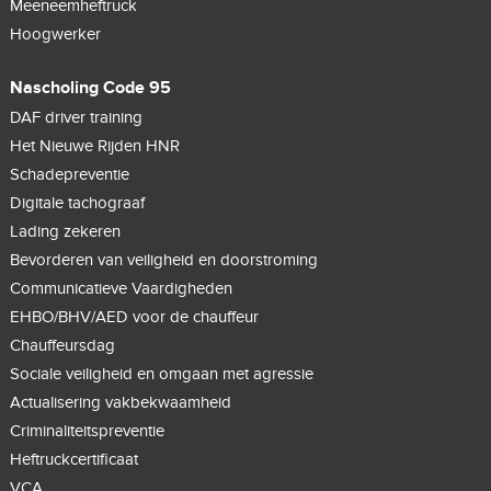
Meeneemheftruck
Hoogwerker
Nascholing Code 95
DAF driver training
Het Nieuwe Rijden HNR
Schadepreventie
Digitale tachograaf
Lading zekeren
Bevorderen van veiligheid en doorstroming
Communicatieve Vaardigheden
EHBO/BHV/AED voor de chauffeur
Chauffeursdag
Sociale veiligheid en omgaan met agressie
Actualisering vakbekwaamheid
Criminaliteitspreventie
Heftruckcertificaat
VCA