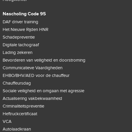
Nascholing Code 95
DAF driver training
Het Nieuwe Rijden HNR
Schadepreventie
Digitale tachograaf
Lading zekeren
Bevorderen van veiligheid en doorstroming
Communicatieve Vaardigheden
EHBO/BHV/AED voor de chauffeur
Chauffeursdag
Sociale veiligheid en omgaan met agressie
Actualisering vakbekwaamheid
Criminaliteitspreventie
Heftruckcertificaat
VCA
Autolaadkraan