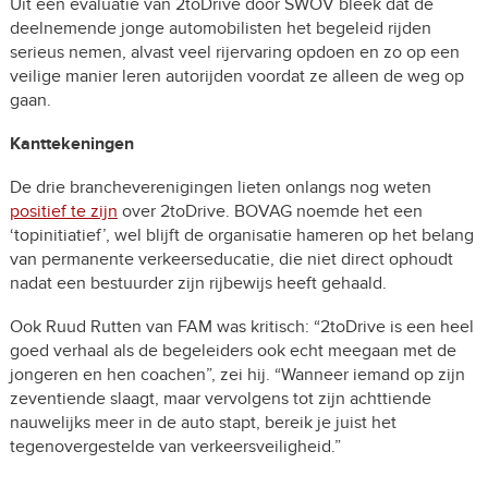
Uit een evaluatie van 2toDrive door SWOV bleek dat de
deelnemende jonge automobilisten het begeleid rijden
serieus nemen, alvast veel rijervaring opdoen en zo op een
veilige manier leren autorijden voordat ze alleen de weg op
gaan.
Kanttekeningen
De drie brancheverenigingen lieten onlangs nog weten
positief te zijn
over 2toDrive. BOVAG noemde het een
‘topinitiatief’, wel blijft de organisatie hameren op het belang
van permanente verkeerseducatie, die niet direct ophoudt
nadat een bestuurder zijn rijbewijs heeft gehaald.
Ook Ruud Rutten van FAM was kritisch: “2toDrive is een heel
goed verhaal als de begeleiders ook echt meegaan met de
jongeren en hen coachen”, zei hij. “Wanneer iemand op zijn
zeventiende slaagt, maar vervolgens tot zijn achttiende
nauwelijks meer in de auto stapt, bereik je juist het
tegenovergestelde van verkeersveiligheid.”