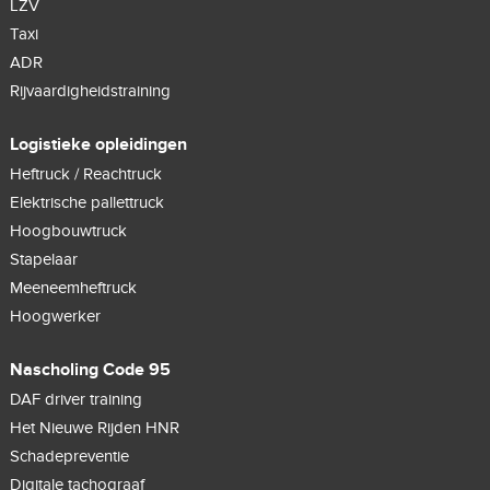
LZV
Taxi
ADR
Rijvaardigheidstraining
Logistieke opleidingen
Heftruck / Reachtruck
Elektrische pallettruck
Hoogbouwtruck
Stapelaar
Meeneemheftruck
Hoogwerker
Nascholing Code 95
DAF driver training
Het Nieuwe Rijden HNR
Schadepreventie
Digitale tachograaf