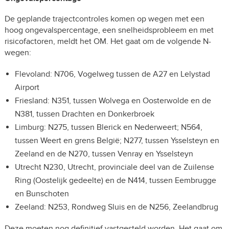
De geplande trajectcontroles komen op wegen met een
hoog ongevalspercentage, een snelheidsprobleem en met
risicofactoren, meldt het OM. Het gaat om de volgende N-
wegen:
Flevoland: N706, Vogelweg tussen de A27 en Lelystad
Airport
Friesland: N351, tussen Wolvega en Oosterwolde en de
N381, tussen Drachten en Donkerbroek
Limburg: N275, tussen Blerick en Nederweert; N564,
tussen Weert en grens België; N277, tussen Ysselsteyn en
Zeeland en de N270, tussen Venray en Ysselsteyn
Utrecht N230, Utrecht, provinciale deel van de Zuilense
Ring (Oostelijk gedeelte) en de N414, tussen Eembrugge
en Bunschoten
Zeeland: N253, Rondweg Sluis en de N256, Zeelandbrug
Deze moeten nog definitief vastgesteld worden. Het gaat om