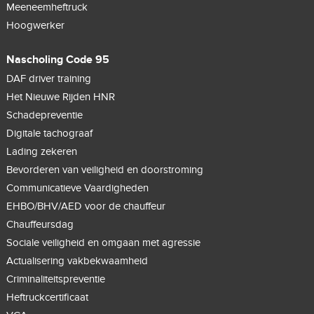
Meeneemheftruck
Hoogwerker
Nascholing Code 95
DAF driver training
Het Nieuwe Rijden HNR
Schadepreventie
Digitale tachograaf
Lading zekeren
Bevorderen van veiligheid en doorstroming
Communicatieve Vaardigheden
EHBO/BHV/AED voor de chauffeur
Chauffeursdag
Sociale veiligheid en omgaan met agressie
Actualisering vakbekwaamheid
Criminaliteitspreventie
Heftruckcertificaat