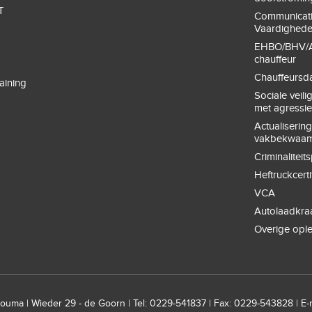
T
Communicat
Vaardighed
EHBO/BHV/A
chauffeur
Chauffeursd
aining
Sociale veil
met agressi
Actualiserin
vakbekwaam
Criminaliteit
Heftruckcerti
VCA
Autolaadkra
Overige opl
uma | Wieder 29 - de Goorn | Tel: 0229-541837 | Fax: 0229-543828 | E-