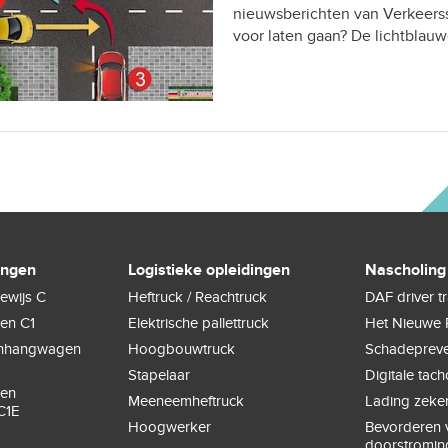
nieuwsberichten van Verkeerss
voor laten gaan? De lichtbla
ingen
Logistieke opleidingen
Nascholing
ewijs C
Heftruck / Reachtruck
DAF driver t
gen C1
Elektrische pallettruck
Het Nieuwe 
anhangwagen
Hoogbouwtruck
Schadepreve
Stapelaar
Digitale tac
gen
Meeneemheftruck
Lading zeke
C1E
Hoogwerker
Bevorderen v
doorstromin