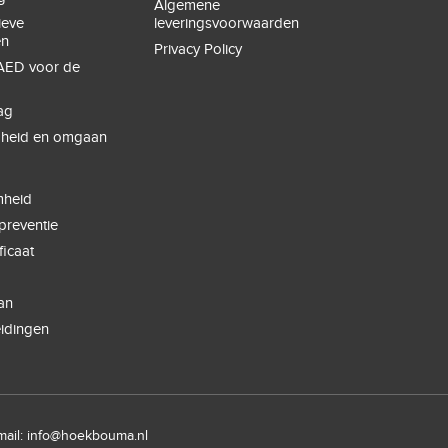
Algemene
ieve
leveringsvoorwaarden
en
Privacy Policy
ED voor de
ag
igheid en omgaan
e
g
heid
spreventie
ficaat
an
eidingen
mail:
info@hoekbouma.nl