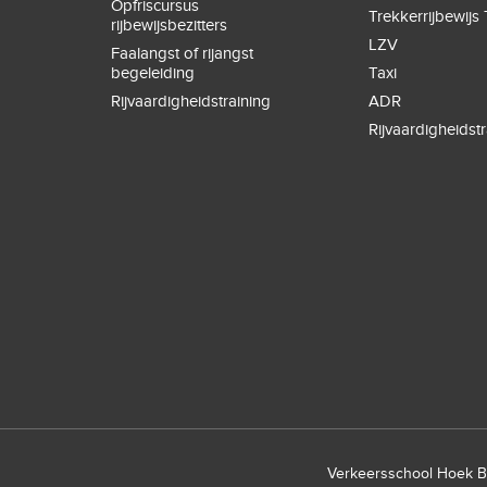
Opfriscursus
Trekkerrijbewijs 
rijbewijsbezitters
LZV
Faalangst of rijangst
begeleiding
Taxi
Rijvaardigheidstraining
ADR
Rijvaardigheidstr
Verkeersschool Hoek Bo