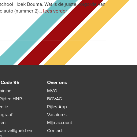
chool Hoek Bouma. Wat is de juiste volgorde van
uwe auto (nummer 2)…
lees verder
 Code 95
Over ons
raining
MVO
Rijden HNR
BOVAG
ntie
Rijles App
hograaf
Vacatures
ren
Mijn account
an veiligheid en
Contact
g